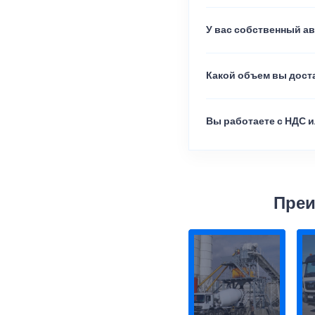
У вас собственный а
Какой объем вы доста
Вы работаете с НДС и
Преи