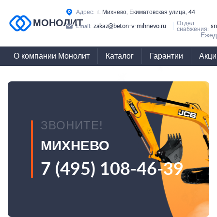
Адрес:
г. Михнево, Екиматовская улица, 44
МОНОЛИТ
Отдел
zakaz@beton-v-mihnevo.ru
sn
Email:
снабжения:
Ежед
О компании Монолит
Каталог
Гарантии
Акци
ЗВОНИТЕ!
МИХНЕВО
7 (495) 108-46-39