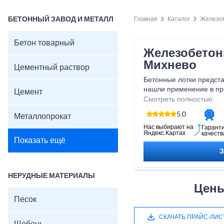
БЕТОННЫЙ ЗАВОД И МЕТАЛЛ
Главная
Каталог
Железоб
Бетон товарный
Железобетон
Михнево
Цементный раствор
Бетонные лотки предст
нашли применение в пр
Цемент
назначения. Зачастую, 
Смотреть полностью
водоотводом и теплотра
5.0
Металлопрокат
используется для прокл
но уже реже.
Нас выбирают на
Гарант
Яндекс.Картах
качеств
Показать ещё
НЕРУДНЫЕ МАТЕРИАЛЫ
Цены
Песок
СКАЧАТЬ ПРАЙС-ЛИС