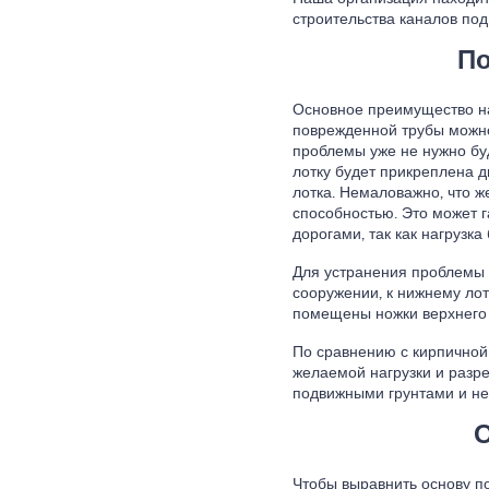
строительства каналов под
По
Основное преимущество над
поврежденной трубы можно
проблемы уже не нужно буд
лотку будет прикреплена д
лотка. Немаловажно, что 
способностью. Это может г
дорогами, так как нагрузка
Для устранения проблемы у
сооружении, к нижнему лот
помещены ножки верхнего 
По сравнению с кирпичной
желаемой нагрузки и разр
подвижными грунтами и н
О
Чтобы выравнить основу по