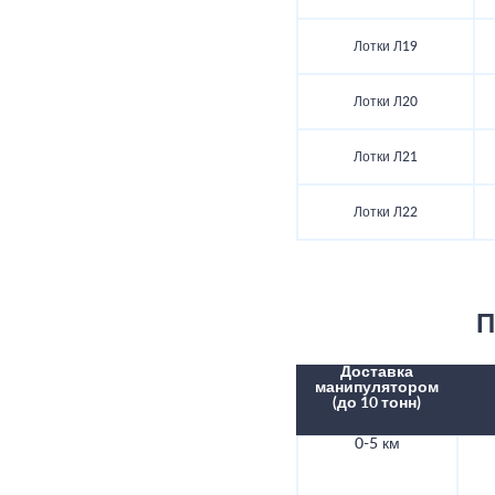
Лотки Л19
Лотки Л20
Лотки Л21
Лотки Л22
П
Доставка
манипулятором
(до 10 тонн)
0-5 км