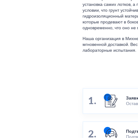
установка самих лотков, а
условии, что грунт устойчи
гидроизоляционный матери
которые продевают в боко
одновременно, что оно не 
Наша организация в Михне
мгновенной доставкой. Ве
лабораторные испытания.
Заяв
Остав
Подт
Подтв