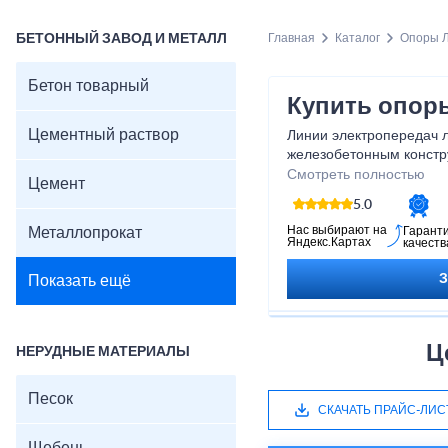
БЕТОННЫЙ ЗАВОД И МЕТАЛЛ
Главная
Каталог
Опоры 
Бетон товарный
Купить опор
Цементный раствор
Линии электропередач л
железобетонным констр
Михнево предлагает пр
Смотреть полностью
Цемент
приемлемой стоимости с
5.0
Нас выбирают на
Металлопрокат
Гарант
Яндекс.Картах
качеств
Показать ещё
Ц
НЕРУДНЫЕ МАТЕРИАЛЫ
Песок
СКАЧАТЬ ПРАЙС-ЛИС