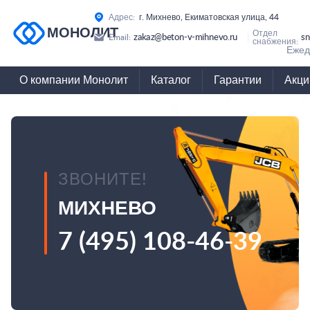
Адрес:
г. Михнево, Екиматовская улица, 44
МОНОЛИТ
Отдел
zakaz@beton-v-mihnevo.ru
sn
Email:
снабжения:
Ежед
О компании Монолит
Каталог
Гарантии
Акци
ЗВОНИТЕ!
МИХНЕВО
7 (495) 108-46-39