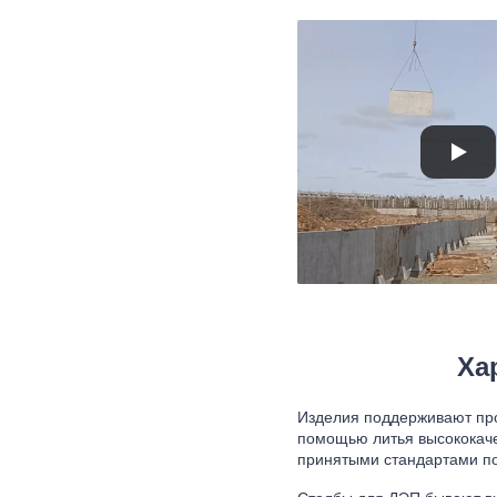
Ха
Изделия поддерживают про
помощью литья высококаче
принятыми стандартами по