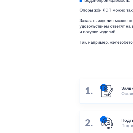
Водонепроницаемость.
Опоры жби ЛЭП можно такж
Заказать изделия можно п
удовольствием ответят на
и покупке изделий.
Так, например, железобето
Заяв
Остав
Подт
Подтв