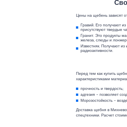
Сво
Цены на щебень зависят от
Гравий. Его получают из
присутствуют твердые ч
Гранит. Это продукты ма
железа, слюды и лонжер
Известняк. Получают из
радиоактивности.
Перед тем как купить щеб
характеристиками материа
прочность и твердость;
адгезия – позволяет со
Морозостойкость – возд
Доставка щебня в Михнево
спецтехники. Расчет стоим