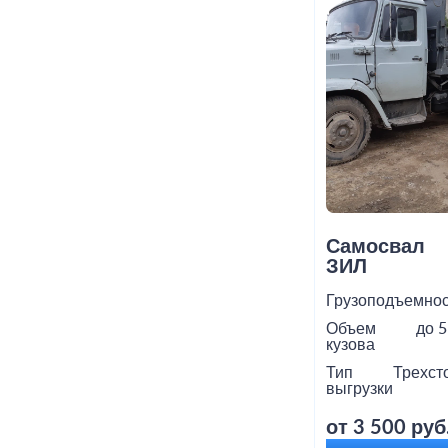
Самосвал
ЗИЛ
Грузоподъемнос
Объем
до 5
кузова
Тип
Трехст
выгрузки
от 3 500 руб