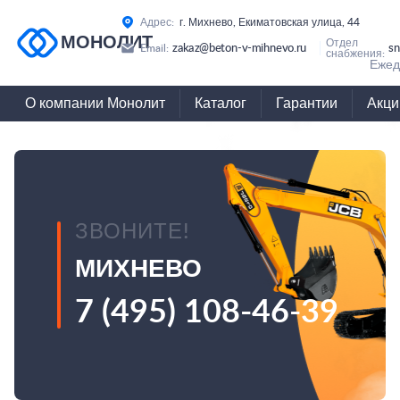
Адрес:
г. Михнево, Екиматовская улица, 44
МОНОЛИТ
Отдел
zakaz@beton-v-mihnevo.ru
sn
Email:
снабжения:
Ежед
О компании Монолит
Каталог
Гарантии
Акци
ЗВОНИТЕ!
МИХНЕВО
7 (495) 108-46-39