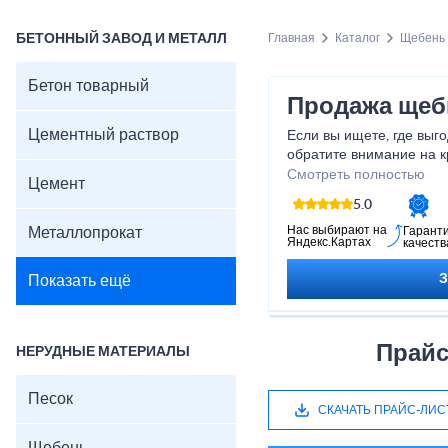
БЕТОННЫЙ ЗАВОД И МЕТАЛЛ
Главная
Каталог
Щебень
Бетон товарный
Продажа щеб
Цементный раствор
Если вы ищете, где выг
обратите внимание на 
строительных материал
Смотреть полностью
Цемент
Мы реализуем щебень гр
5.0
известняковый (доломит
розницу напрямую из ка
Нас выбирают на
Металлопрокат
Гарант
Яндекс.Картах
качеств
физическими и юридиче
системе ЭДО. Доставка
Показать ещё
компании в кратчайшие 
Все этапы заказа и отг
менеджер, который отв
поможет с расчетом оп
Прайс
НЕРУДНЫЕ МАТЕРИАЛЫ
ценам.
В нашем прайс-листе п
Песок
виды щебня.
СКАЧАТЬ ПРАЙС-ЛИС