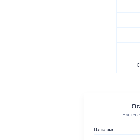
С
Ос
Наш спе
Ваше имя