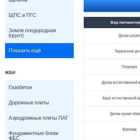
Щебень
ЩПС и ПГС
Вид пиломатер
Земля плодородная
(грунт)
Доска шпун
Показать ещё
Террасная до
Планкен
ЖБИ
Доска естественной 
Газобетон
Брус естественной 
Дорожные плиты
Доска сухая обр
Аэродромные плиты ПАГ
Вагонка
Фундаментные блоки
ФБС