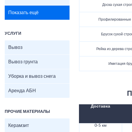
Доска сухая стро
Показать ещё
Профилированные 
УСЛУГИ
Брусок сухой стр
Вывоз
Рейка из дерева стр
Вывоз грунта
Имитация бр
Уборка и вывоз снега
Аренда АБН
П
Доставка
ПРОЧИЕ МАТЕРИАЛЫ
Керамзит
0-5 км