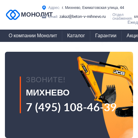
Адрес:
г. Михнево, Екиматовская улица, 44
МОНОЛИТ
Отдел
zakaz@beton-v-mihnevo.ru
sn
Email:
снабжения:
Ежед
О компании Монолит
Каталог
Гарантии
Акци
ЗВОНИТЕ!
МИХНЕВО
7 (495) 108-46-39