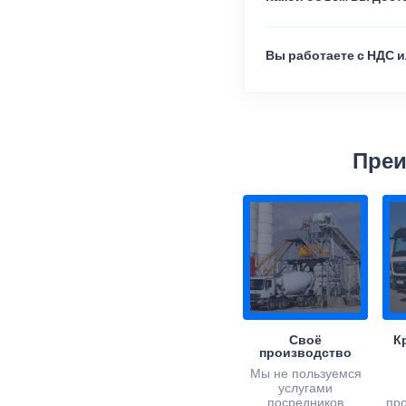
Вы работаете с НДС и
Преи
Своё
К
производство
Мы не пользуемся
услугами
посредников
пр