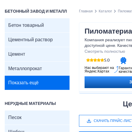
БЕТОННЫЙ ЗАВОД И МЕТАЛЛ
Главная
Каталог
Пилома
Бетон товарный
Пиломатериа
Цементный раствор
Компания реализует пи
доступной цене. Качест
условия доставки, гара
Смотреть полностью
Цемент
5.0
Нас выбирают на
Металлопрокат
Гарант
Яндекс.Картах
качеств
Показать ещё
Це
НЕРУДНЫЕ МАТЕРИАЛЫ
Песок
СКАЧАТЬ ПРАЙС-ЛИС