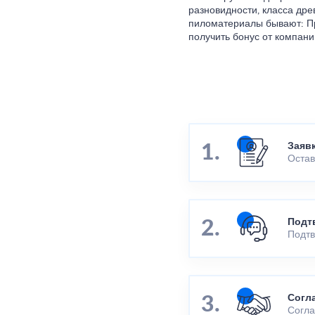
разновидности, класса дре
пиломатериалы бывают: Пр
получить бонус от компан
Заяв
Остав
Подт
Подтв
Согл
Согла