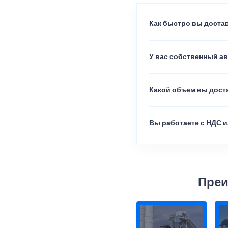
Как быстро вы достав
У вас собственный а
Какой объем вы доста
Вы работаете с НДС и
Преи