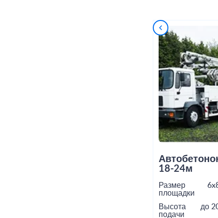
Автобетоно
18-24м
Размер
6x
площадки
Высота
до 2
подачи