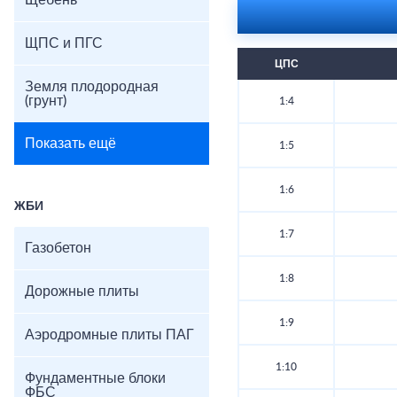
Щебень
ЩПС и ПГС
ЦПС
Земля плодородная
(грунт)
1:4
Показать ещё
1:5
1:6
ЖБИ
1:7
Газобетон
1:8
Дорожные плиты
1:9
Аэродромные плиты ПАГ
1:10
Фундаментные блоки
ФБС