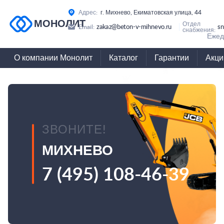
Адрес:
г. Михнево, Екиматовская улица, 44
МОНОЛИТ
Отдел
zakaz@beton-v-mihnevo.ru
sn
Email:
снабжения:
Ежед
О компании Монолит
Каталог
Гарантии
Акци
ЗВОНИТЕ!
МИХНЕВО
7 (495) 108-46-39