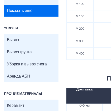
М 100
Показать ещё
М 150
УСЛУГИ
М 200
Вывоз
М 300
Вывоз грунта
М 400
Уборка и вывоз снега
Аренда АБН
П
Доставка
ПРОЧИЕ МАТЕРИАЛЫ
Керамзит
0-5 км