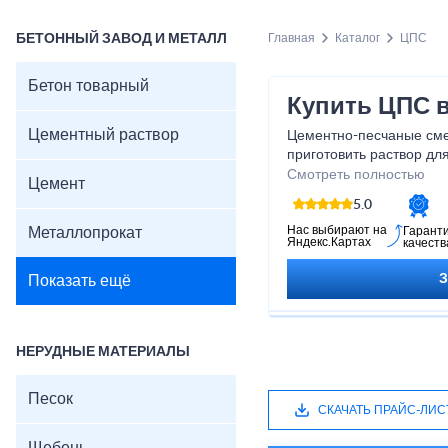
БЕТОННЫЙ ЗАВОД И МЕТАЛЛ
Главная
Каталог
ЦПС
Бетон товарный
Купить ЦПС 
Цементный раствор
Цементно-песчаные сме
приготовить раствор дл
выравнивания пола, ош
Смотреть полностью
Цемент
поверхностей, заделки 
5.0
Нас выбирают на
Металлопрокат
Гарант
Яндекс.Картах
качеств
Показать ещё
НЕРУДНЫЕ МАТЕРИАЛЫ
Песок
СКАЧАТЬ ПРАЙС-ЛИС