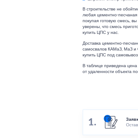
В строительстве не обойтис
любая цементно-песчаная 
покупая готовую смесь, вы
уверены, что смесь пригот
купить ЦПС у нас.
Доставка цементно-песчан
самосвалов КАМаЗ, МаЗ и 
купить ЦПС под самовывоз 
В таблице приведена цена з
от удаленности объекта по
Заяв
Остав